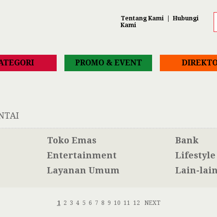
Tentang Kami
|
Hubungi
Kami
ATEGORI
PROMO & EVENT
DIREKTO
NTAI
Toko Emas
Bank
Entertainment
Lifestyle
Layanan Umum
Lain-lai
1
2
3
4
5
6
7
8
9
10
11
12
NEXT