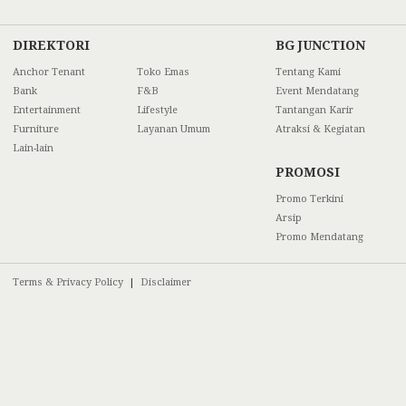
DIREKTORI
BG JUNCTION
Anchor Tenant
Toko Emas
Tentang Kami
Bank
F&B
Event Mendatang
Entertainment
Lifestyle
Tantangan Karir
Furniture
Layanan Umum
Atraksi & Kegiatan
Lain-lain
PROMOSI
Promo Terkini
Arsip
Promo Mendatang
Terms & Privacy Policy
|
Disclaimer